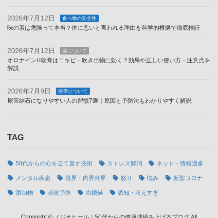
2026年7月12日
食べ物の安全性
味の素は危険って本当？体に悪いと言われる理由を科学的根拠で徹底検証
2026年7月12日
薬について
オロナインH軟膏はニキビ・吹き出物に効く？効果や正しい使い方・注意点を
解説
2026年7月9日
医学について
尿管結石になりやすい人の習慣7選｜原因と予防法もわかりやすく解説
TAG
50代からの心を立て直す技術
ストレス解消
ネット・情報過多
メンタル疾患
境界・内界外界
怒り
悩み
新型コロナ
添加物
老化予防
血糖値
認知・考えすぎ
Copyright © ノジオヒール｜50代からの健康成績を上げるブログ All