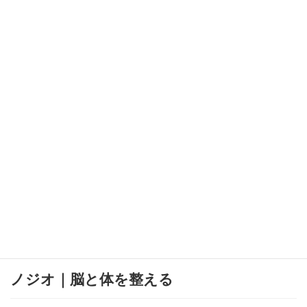
メンタル疾患の予防
カテゴリー
認知・考えすぎ
タグ
ノジオ｜脳と体を整える