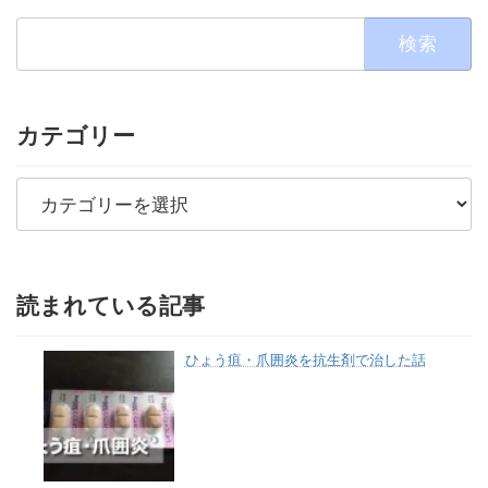
検
索:
カテゴリー
カ
テ
ゴ
リ
ー
読まれている記事
ひょう疽・爪囲炎を抗生剤で治した話