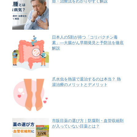
命・治療法をわかりやすく解説
日本人の5割が持つ「コリバクチン毒
素」—大腸がん早期発見と予防法を徹底
解説
爪水虫を熱湯で退治するのは本当？ 熱
湯治療のメリットとデメリット
市販目薬の選び方｜防腐剤・血管収縮剤
が入っていない目薬とは？