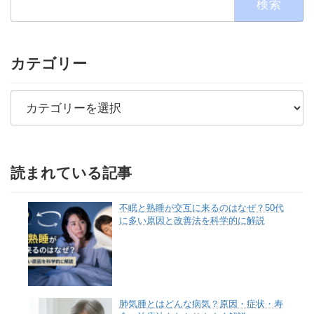
索:
カテゴリー
カ
テ
ゴ
リ
ー
読まれている記事
不眠と熟睡が交互に来るのはなぜ？50代
に多い原因と改善法を科学的に解説
肺気腫とはどんな病気？原因・症状・寿