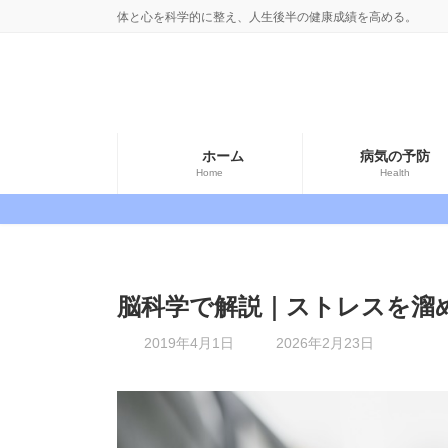
コ
ナ
体と心を科学的に整え、人生後半の健康成績を高める。
ン
ビ
テ
ゲ
ン
ー
ツ
シ
へ
ョ
ホーム
病気の予防
ス
ン
Home
Health
キ
に
ッ
移
プ
動
脳科学で解説｜ストレスを溜
最
2019年4月1日
2026年2月23日
終
更
新
日
時
: