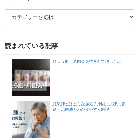
カ
テ
ゴ
リ
ー
読まれている記事
ひょう疽・爪囲炎を抗生剤で治した話
肺気腫とはどんな病気？原因・症状・寿
命・治療法をわかりやすく解説