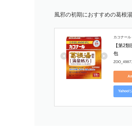
風邪の初期におすすめの葛根
カコナール
【第2類
包
ZOO_4987
A
Yaho