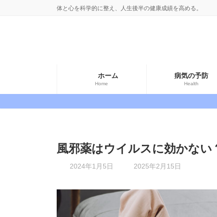
コ
ナ
体と心を科学的に整え、人生後半の健康成績を高める。
ン
ビ
テ
ゲ
ン
ー
ツ
シ
へ
ョ
ホーム
病気の予防
ス
ン
Home
Health
キ
に
ッ
移
プ
動
風邪薬はウイルスに効かない
最
2024年1月5日
2025年2月15日
終
更
新
日
時
: