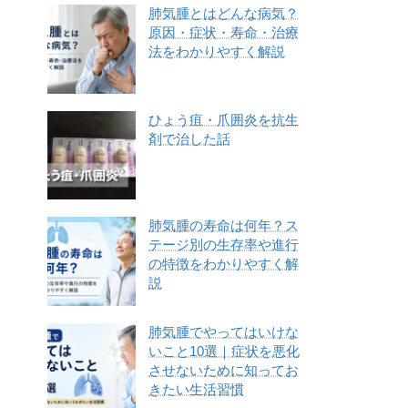
肺気腫とはどんな病気？
原因・症状・寿命・治療
法をわかりやすく解説
ひょう疽・爪囲炎を抗生
剤で治した話
肺気腫の寿命は何年？ス
テージ別の生存率や進行
の特徴をわかりやすく解
説
肺気腫でやってはいけな
いこと10選｜症状を悪化
させないために知ってお
きたい生活習慣