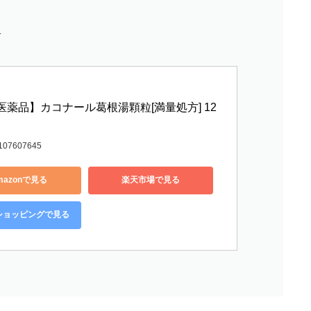
湯
医薬品】カコナール葛根湯顆粒[満量処方] 12
107607645
mazonで見る
楽天市場で見る
o!ショッピングで見る